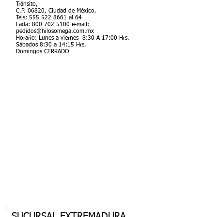
Tránsito,
C.P. 06820, Ciudad de México.
Tels:
555 522 8661
al 64
Lada:
800 702 5100
e-mail:
pedidos@hilosomega.com.mx
Horario: Lunes a viernes 8:30 A 17:00 Hrs.
Sábados 8:30 a 14:15 Hrs.
Domingos CERRADO
SUCURSAL EXTREMADURA