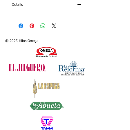
Details
SELINA(60% acrylic fiber and 40%
viscose) is a versatile yarn that
distinguishes itself for its unique shine.
Soft and fresh, it is recommended for
knitting with needles or hook light
© 2025 Hilos Omega
sweaters and blouses.
Category: 2 – FINE
Colors: 27 solid and 1 variegated
Presentation: Package contains 10 balls
of 50 g. each, 50 g. = 150 m., 1.76 oz. =
174 yds.
Needles: 4 (US)
Hook: E4 (US)
Article: 102500