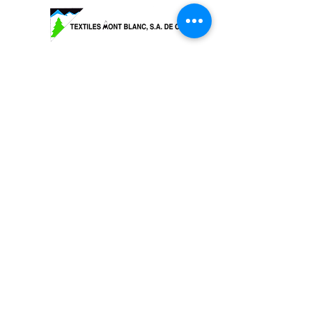
OMEGA DISTRIBUIDORA DE HILOS, S.A.
DE C.V. Callejón San Antonio Abad No. 23 y
25, Col Tránsito, Ciudad de México, C.P.
06820
Tel:
55 22 86 61
,
55 55 22 86 62
,
55 55 22 86
63
, 55 2
2 86 64 Lada
800 7025100
e-
mail:
pedidos@hilosomega.com.mx
®Marca Registrada
COMENTARIOS Y SUGERENCIAS
PRODUCTOS HECHOS EN MÉXICO POR
MEXICANOS
MADE IN MEXICO
Aviso de Privacidad