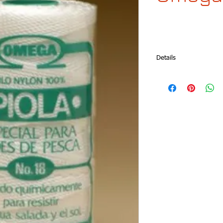
Details
Omega’s nylon cords ar
hardware; their resist
Omega’s nylon cords com
increasing order are: 
#30 and #36.
Colors: White
Presentation: Package c
Articles: 600 (#5, #6,
#24, #30 and #36)