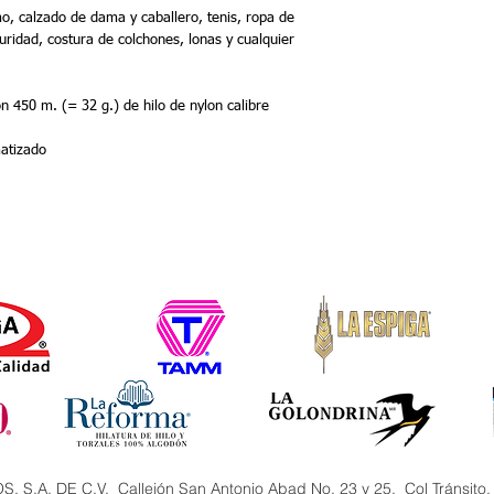
 calzado de dama y caballero, tenis, ropa de 
guridad, costura de colchones, lonas y cualquier 
 450 m. (= 32 g.) de hilo de nylon calibre 
matizado
.A. DE C.V. Callejón San Antonio Abad No. 23 y 25, Col Tránsito,