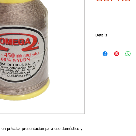
Details
Presentation: Pack con
= 32 g. = 1.12 oz.) of 
Colors: White, 63 solid
Article: 09
, en práctica presentación para uso doméstico y 