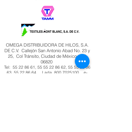
OMEGA DISTRIBUIDORA DE HILOS, S.A.
DE C.V. Callejón San Antonio Abad No. 23 y
25, Col Tránsito, Ciudad de México, C.P.
06820
Tel:
55 22 86 61
,
55 55 22 86 62
,
55 55 22 86
63
, 55 2
2 86 64 Lada
800 7025100
e-
mail:
pedidos@hilosomega.com.mx
®Marca Registrada
COMENTARIOS Y SUGERENCIAS
PRODUCTOS HECHOS EN MÉXICO POR
MEXICANOS
MADE IN MEXICO