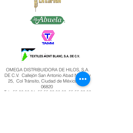
OMEGA DISTRIBUIDORA DE HILOS, S.A.
DE C.V. Callejón San Antonio Abad No. 23 y
25, Col Tránsito, Ciudad de México, C.P.
06820
Tel:
55 22 86 61
,
55 55 22 86 62
,
55 55 22 86
63
, 55 2
2 86 64 Lada
800 7025100
e-
mail:
pedidos@hilosomega.com.mx
®Marca Registrada
COMENTARIOS Y SUGERENCIAS