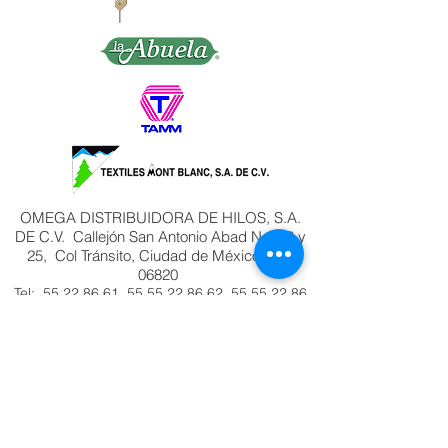
OMEGA DISTRIBUIDORA DE HILOS, S.A.
DE C.V. Callejón San Antonio Abad No. 23 y
25, Col Tránsito, Ciudad de México, C.P.
06820
Tel:
55 22 86 61
,
55 55 22 86 62
,
55 55 22 86
63
, 55 2
2 86 64 Lada
800 7025100
e-
mail:
pedidos@hilosomega.com.mx
®Marca Registrada
COMENTARIOS Y SUGERENCIAS
PRODUCTOS HECHOS EN MÉXICO POR