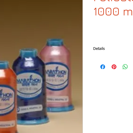
1000 m
Details
Omega imports from Sou
Marathon, the best and
machine embroidery. Ma
silky texture and its co
material that you wish 
or jeans. It is recomme
machines but also for 
Size and composition:
thread
Presentation: Cone wit
Colors: 306
Article: 1000