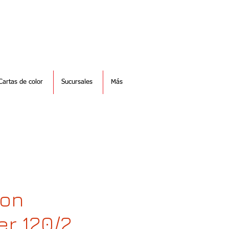
Cartas de color
Sucursales
Más
hon
er 120/2