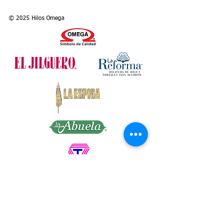
ideal for creating children clothing. It is
also a great choice for loom art
© 2025 Hilos Omega
beginners.
Category: 2 - FINE
Colors: 20 solid and 8 variegated
Presentation: Package contains 5 tubes of
100 g. each, 100 g. = 230 m., 3.52 oz. =
251 yds.
Needles: 4 (US)
Hook: D/3 (US)
Article: 108600
Article: 108600M (variegated)
OMEGA DISTRIBUIDORA DE HILOS, S.A.
DE C.V. Callejón San Antonio Abad No. 23 y