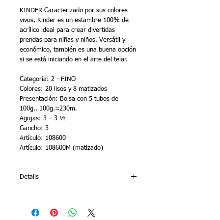
KINDER Caracterizado por sus colores 
vivos, Kinder es un estambre 100% de 
acrílico ideal para crear divertidas 
prendas para niñas y niños. Versátil y 
económico, también es una buena opción 
si se está iniciando en el arte del telar.   
Categoría: 2 - FINO
Colores: 20 lisos y 8 matizados 
Presentación: Bolsa con 5 tubos de 
100g., 100g.=230m. 
Agujas: 3 – 3 ½  
Gancho: 3  
Artículo: 108600
Artículo: 108600M (matizado)
Details
KINDER The main characteristic of our
Kinder yarn (100% acrylic) is its bright
and shiny color palette – which makes it