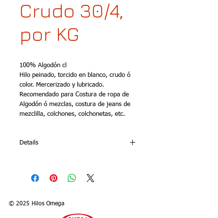
Crudo 30/4,
por KG
100% Algodón cl
Hilo peinado, torcido en blanco, crudo ó 
color. Mercerizado y lubricado. 
Recomendado para Costura de ropa de 
Algodón ó mezclas, costura de jeans de 
mezclilla, colchones, colchonetas, etc.
Details
Art..255
Presentación: Cono por Kilo (4500 m)
Colores disponibles: Blanco, crudo y
colores sobre pedido
© 2025 Hilos Omega