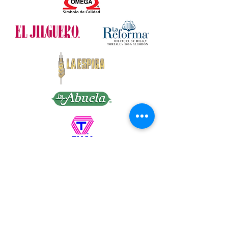
OMEGA DISTRIBUIDORA DE HILOS, S.A.
DE C.V. Callejón San Antonio Abad No. 23 y
25, Col Tránsito, Ciudad de México, C.P.
06820
Tel:
55 22 86 61
,
55 55 22 86 62
,
55 55 22 86