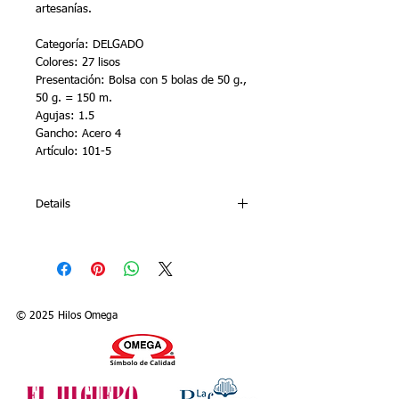
artesanías.
Categoría: DELGADO
Colores: 27 lisos 
Presentación: Bolsa con 5 bolas de 50 g., 
50 g. = 150 m. 
Agujas: 1.5
Gancho: Acero 4 
Artículo: 101-5
Details
Crochet N° 5 is one of Omega’s special
crochet threads. It is 100% made of
cotton, is of exceptional quality, texture
and durability. It is recommended for
crocheting blouses, tablecloths,
© 2025 Hilos Omega
bedspreads, macramé and handcrafts.
Category: SUPER FINE
Colors: 27 solid
Presentation: Package contains 10 balls