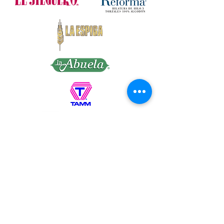
of 50 g., 50 g. = 150 m., 1.76 oz. = 164
yds.
Needles: 000 – 1 (US)
Hook: B1 (US)
Article: 101-5
OMEGA DISTRIBUIDORA DE HILOS, S.A.
DE C.V. Callejón San Antonio Abad No. 23 y
25, Col Tránsito, Ciudad de México, C.P.
06820
Tel:
55 22 86 61
,
55 55 22 86 62
,
55 55 22 86
63
, 55 2
2 86 64 Lada
800 7025100
e-
mail:
pedidos@hilosomega.com.mx
®Marca Registrada