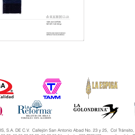
.A. DE C.V. Callejón San Antonio Abad No. 23 y 25, Col Tránsito,