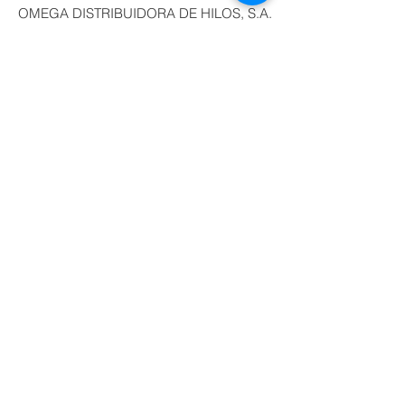
OMEGA DISTRIBUIDORA DE HILOS, S.A.
DE C.V. Callejón San Antonio Abad No. 23 y
25, Col Tránsito, Ciudad de México, C.P.
06820
Tel:
55 22 86 61
,
55 55 22 86 62
,
55 55 22 86
63
, 55 2
2 86 64 Lada
800 7025100
e-
mail:
pedidos@hilosomega.com.mx
®Marca Registrada
COMENTARIOS Y SUGERENCIAS
PRODUCTOS HECHOS EN MÉXICO POR
MEXICANOS
MADE IN MEXICO
Aviso de Privacidad