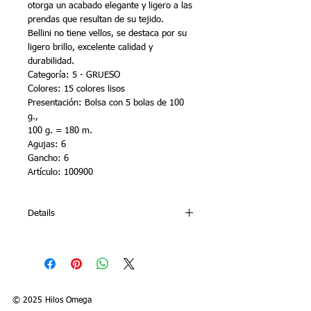
otorga un acabado elegante y ligero a las
prendas que resultan de su tejido.
Bellini no tiene vellos, se destaca por su
ligero brillo, excelente calidad y
durabilidad.
Categoría: 5 - GRUESO
Colores: 15 colores lisos
Presentación: Bolsa con 5 bolas de 100
g.,
100 g. = 180 m.
Agujas: 6
Gancho: 6
Artículo: 100900
Details
BELLINI Acrylic yarn, nice for light and
stylish garments. Bellini has no fluff, it
stands out for its light brightness,
excellent quality and durability.
Category: 5 – BULKY
© 2025 Hilos Omega
Colors: 10 variegated