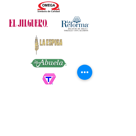
Presentation: Package contains 5 balls of
100 =1 80 m.
Needles: 10(US)
Hook:H/8 (US)
Article: 100900
OMEGA DISTRIBUIDORA DE HILOS, S.A.
DE C.V. Callejón San Antonio Abad No. 23 y
25, Col Tránsito, Ciudad de México, C.P.
06820