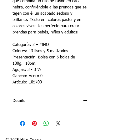
que combina un hilo de rayón en cada 
hebra, confiriéndole a las prendas que se 
tejen con él un acabado sedoso y 
brillante. Existe en  colores pastel y en 
colores vivos: ¡es perfecto para crear 
prendas para bebés, niños y adultos!
Categoría: 2 – FINO 
Colores: 13 lisos y 5 matizados 
Presentación: Bolsa con 5 bolas de 
100g.=185m. 
Agujas: 3 - 3 ½ 
Gancho: Acero 0 
Artículo: 105700
Details
BEBÉ SEDA is an acrylic yarn that
combines one rayon thread on each
strand, giving every piece made a silky
and shiny finish. It exists in pastel and
vivid colors: it is perfect for knitting