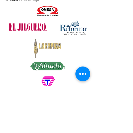
© 2025 Hilos Omega
clothes for babies, children and
grownups!
Category: 2 – FINE
Colors: 13 solid and 5 variegated
Presentation: Package contains 5 balls of
100 g. = 185 m. (3.53 oz. = 202 yds.)
Needles: 3 (US)
Hook: E4-7 (US)
Article: 105700
OMEGA DISTRIBUIDORA DE HILOS, S.A.
DE C.V. Callejón San Antonio Abad No. 23 y
25, Col Tránsito, Ciudad de México, C.P.
06820