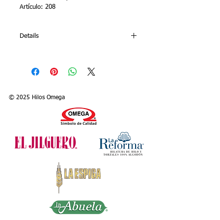
Artículo: 208
Details
Presentation: Box contains 12 tubes with
400 m. (= 437 yds.) of thread each
Colors: White and 83 solid colors
Article: 208
© 2025 Hilos Omega