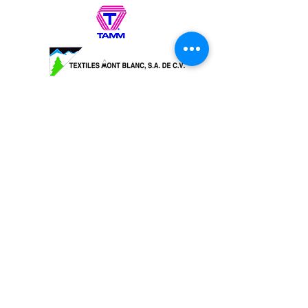
OMEGA DISTRIBUIDORA DE HILOS, S.A.
DE C.V. Callejón San Antonio Abad No. 23 y
25, Col Tránsito, Ciudad de México, C.P.
06820
Tel:
55 22 86 61
,
55 55 22 86 62
,
55 55 22 86
63
, 55 2
2 86 64 Lada
800 7025100
e-
mail:
pedidos@hilosomega.com.mx
®Marca Registrada
COMENTARIOS Y SUGERENCIAS
PRODUCTOS HECHOS EN MÉXICO POR
MEXICANOS
MADE IN MEXICO