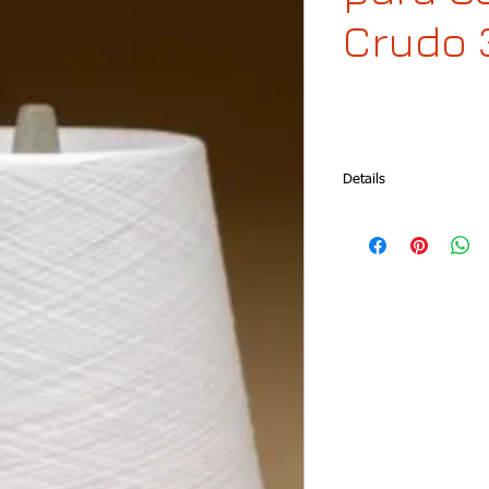
Crudo 
Details
Art. 1505
En cono por Kilo (4500
Colores disponibles: Bl