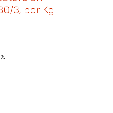
30/3, por Kg
m)
anco, crudo y colores sobre pedido