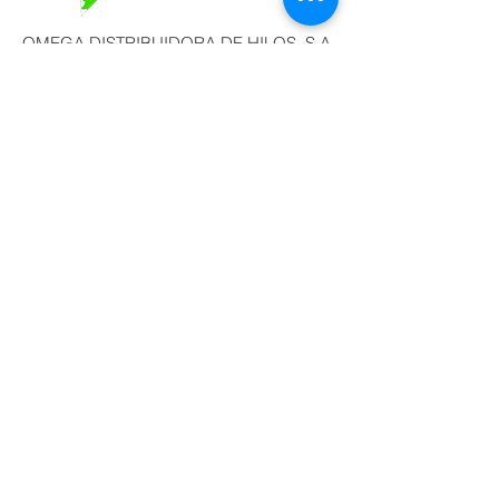
OMEGA DISTRIBUIDORA DE HILOS, S.A.
DE C.V. Callejón San Antonio Abad No. 23 y
25, Col Tránsito, Ciudad de México, C.P.
06820
Tel:
55 22 86 61
,
55 55 22 86 62
,
55 55 22 86
63
, 55 2
2 86 64 Lada
800 7025100
e-
mail:
pedidos@hilosomega.com.mx
®Marca Registrada
COMENTARIOS Y SUGERENCIAS
PRODUCTOS HECHOS EN MÉXICO POR
MEXICANOS
MADE IN MEXICO
Aviso de Privacidad